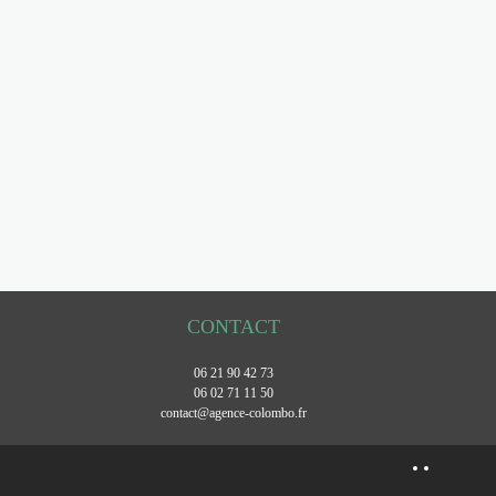
CONTACT
06 21 90 42 73
06 02 71 11 50
contact@agence-colombo.fr