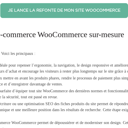
JE LANCE LA REFONTE DE MON SITE WOOCOMMERCE
te e-commerce WooCommerce sur-mesure
Voici les principaux :
déale pour repenser l’ergonomie, la navigation, le design responsive et amélior
cours d’achat et encourage les visiteurs à rester plus longtemps sur le site grâce 
x mettre en avant les produits phares, rendre le processus de paiement plus simp
e et d’enregistrer davantage de ventes.
parfaite d’équiper tout site WooCommerce des dernières normes et fonctionnalit
la sécurité, tout est passé en revue.
écriture ou une optimisation SEO des fiches produits du site permet de répondr
anique et une meilleure position dans les résultats de recherche. Cette étape exi
mmerce WooCommerce permet de dépoussiérer et de moderniser son design. Cette