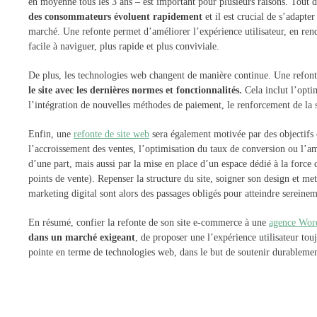
en moyenne tous les 3 ans – est important pour plusieurs raisons. Tout d
des consommateurs évoluent rapidement
et il est crucial de s’adapter
marché. Une refonte permet d’améliorer l’expérience utilisateur, en ren
facile à naviguer, plus rapide et plus conviviale.
De plus, les technologies web changent de manière continue. Une refont
le site avec les dernières normes et fonctionnalités.
Cela inclut l’opti
l’intégration de nouvelles méthodes de paiement, le renforcement de la sé
Enfin, une
refonte de site web
sera également motivée par des objectif
l’accroissement des ventes, l’optimisation du taux de conversion ou l’a
d’une part, mais aussi par la mise en place d’un espace dédié à la force d
points de vente). Repenser la structure du site, soigner son design et met
marketing digital sont alors des passages obligés pour atteindre sereinem
En résumé, confier la refonte de son site e-commerce à une
agence Wor
dans un marché exigeant
, de proposer une l’expérience utilisateur touj
pointe en terme de technologies web, dans le but de soutenir durablement 