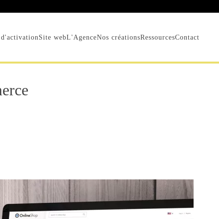
d'activation
Site web
L'Agence
Nos créations
Ressources
Contact
erce