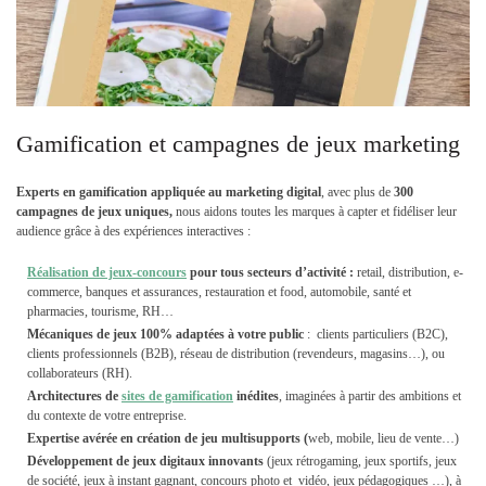
Gamification et campagnes de jeux marketing
Experts en gamification appliquée au marketing digital
, avec plus de
300
campagnes de jeux uniques,
nous aidons toutes les marques à capter et fidéliser leur
audience grâce à des expériences interactives :
Réalisation de jeux-concours
pour tous secteurs d’activité :
retail, distribution, e-
commerce, banques et assurances, restauration et food, automobile, santé et
pharmacies, tourisme, RH…
Mécaniques de jeux
100% adaptées à votre public
: clients particuliers (B2C),
clients professionnels (B2B), réseau de distribution (revendeurs, magasins…), ou
collaborateurs (RH).
Architectures de
sites de gamification
inédites
, imaginées à partir des ambitions et
du contexte de votre entreprise.
E
xpertise avérée en création de jeu multisupports (
web, mobile, lieu de vente…)
D
éveloppement de jeux
digitaux innovants
(jeux rétrogaming, jeux sportifs, jeux
de société, jeux à instant gagnant, concours photo et vidéo, jeux pédagogiques …), à