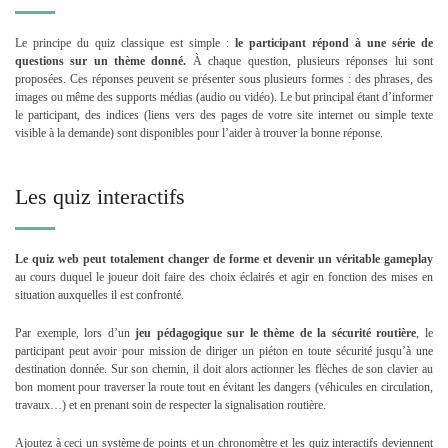
Le principe du quiz classique est simple :
le participant répond à une série de
questions sur un thème donné.
À chaque question, plusieurs réponses lui sont
proposées. Ces réponses peuvent se présenter sous plusieurs formes : des phrases, des
images ou même des supports médias (audio ou vidéo). Le but principal étant d’informer
le participant, des indices (liens vers des pages de votre site internet ou simple texte
visible à la demande) sont disponibles pour l’aider à trouver la bonne réponse.
Les quiz interactifs
Le quiz web peut totalement changer de forme et devenir un véritable gameplay
au cours duquel le joueur doit faire des choix éclairés et agir en fonction des mises en
situation auxquelles il est confronté.
Par exemple, lors d’un
jeu pédagogique sur le thème de la sécurité routière
, le
participant peut avoir pour mission de diriger un piéton en toute sécurité jusqu’à une
destination donnée. Sur son chemin, il doit alors actionner les flèches de son clavier au
bon moment pour traverser la route tout en évitant les dangers (véhicules en circulation,
travaux…) et en prenant soin de respecter la signalisation routière.
Ajoutez à ceci un système de points et un chronomètre et les quiz interactifs deviennent