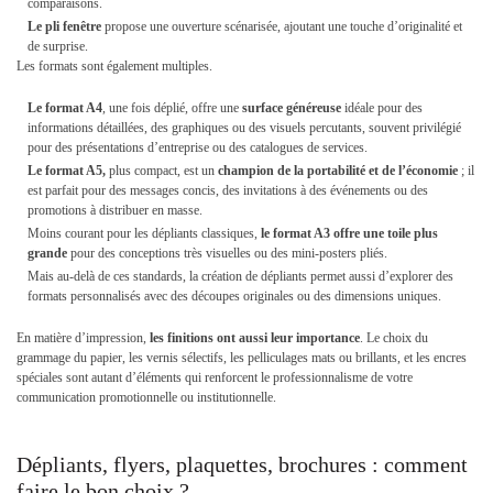
comparaisons.
Le pli fenêtre
propose une ouverture scénarisée, ajoutant une touche d’originalité et
de surprise.
Les formats sont également multiples.
Le
format A4
, une fois déplié, offre une
surface généreuse
idéale pour des
informations détaillées, des graphiques ou des visuels percutants, souvent privilégié
pour des présentations d’entreprise ou des catalogues de services.
Le format A5,
plus compact, est un
champion de la portabilité et de l’économie
; il
est parfait pour des messages concis, des invitations à des événements ou des
promotions à distribuer en masse.
Moins courant pour les dépliants classiques,
le format A3 offre une toile plus
grande
pour des conceptions très visuelles ou des mini-posters pliés.
Mais au-delà de ces standards, la création de dépliants permet aussi d’explorer des
formats personnalisés avec des découpes originales ou des dimensions uniques.
En matière d’impression,
les
finitions
ont aussi leur importance
. Le choix du
grammage du papier, les vernis sélectifs, les pelliculages mats ou brillants, et les encres
spéciales sont autant d’éléments qui renforcent le professionnalisme de votre
communication promotionnelle ou institutionnelle.
Dépliants, flyers, plaquettes, brochures : comment
faire le bon choix ?