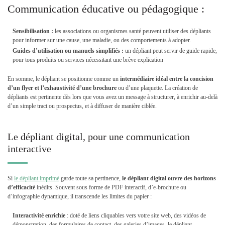
Communication éducative ou pédagogique :
Sensibilisation :
les associations ou organismes santé peuvent utiliser des dépliants
pour informer sur une cause, une maladie, ou des comportements à adopter.
Guides d’utilisation ou manuels simplifiés :
un dépliant peut servir de guide rapide,
pour tous produits ou services nécessitant une brève explication
En somme, le dépliant se positionne comme un
intermédiaire idéal entre la concision
d’un
flyer
et l’exhaustivité d’une
brochure
ou d’une plaquette. La création de
dépliants est pertinente dès lors que vous avez un message à structurer, à enrichir au-delà
d’un simple tract ou prospectus, et à diffuser de manière ciblée.
Le dépliant digital, pour une communication
interactive
Si
le dépliant imprimé
garde toute sa pertinence,
le dépliant digital ouvre des horizons
d’efficacité
inédits. Souvent sous forme de PDF interactif, d’e-brochure ou
d’infographie dynamique, il transcende les limites du papier :
Interactivité enrichie
: doté de liens cliquables vers votre site web, des vidéos de
démonstration, des formulaires de contact, des galeries d’images, le dépliant