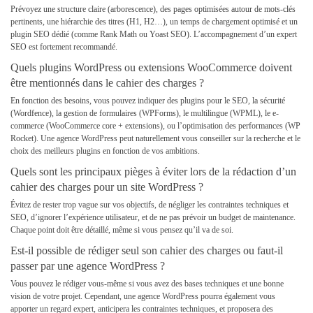
Prévoyez une structure claire (arborescence), des pages optimisées autour de mots-clés
pertinents, une hiérarchie des titres (H1, H2…), un temps de chargement optimisé et un
plugin SEO dédié (comme Rank Math ou Yoast SEO). L’accompagnement d’un expert
SEO
est fortement recommandé.
Quels plugins WordPress ou extensions WooCommerce doivent
être mentionnés dans le cahier des charges ?
En fonction des besoins, vous pouvez indiquer des plugins pour le SEO, la sécurité
(Wordfence), la gestion de formulaires (WPForms), le multilingue (WPML), le e-
commerce (WooCommerce core + extensions), ou l’optimisation
des performances (WP
Rocket). Une agence WordPress peut naturellement vous conseiller sur la recherche et le
choix des meilleurs plugins en fonction de vos ambitions.
Quels sont les principaux pièges à éviter lors de la rédaction d’un
cahier des charges pour un site WordPress ?
Évitez de rester trop vague sur vos objectifs, de négliger les contraintes techniques et
SEO, d’ignorer l’expérience utilisateur, et de ne pas prévoir un budget de maintenance.
Chaque point doit être détaillé, même si vous pensez qu’il va de soi.
Est-il possible de rédiger seul son cahier des charges ou faut-il
passer par une agence WordPress ?
Vous pouvez le rédiger vous-même si vous avez des bases techniques et une bonne
vision de votre projet. Cependant, une agence WordPress pourra également vous
apporter un regard expert, anticipera les contraintes techniques, et proposera des