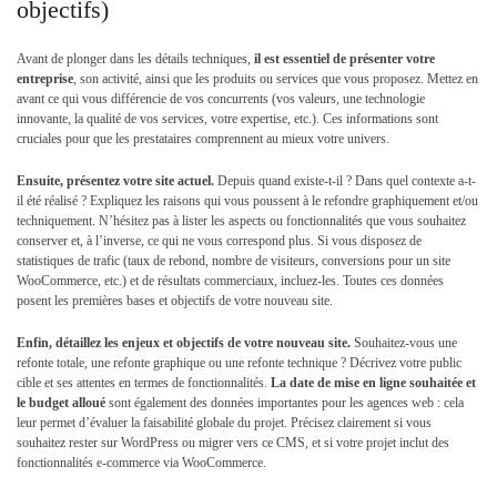
objectifs)
Avant de plonger dans les détails techniques,
il est
essentiel de présenter votre
entreprise
, son activité, ainsi que les produits ou services que vous proposez. Mettez en
avant ce qui vous différencie de vos concurrents (vos valeurs, une technologie
innovante, la qualité de vos services, votre expertise, etc.). Ces informations sont
cruciales pour que les prestataires comprennent au mieux votre univers.
Ensuite, présentez votre site actuel.
Depuis quand existe-t-il ? Dans quel contexte a-t-
il été réalisé ? Expliquez les raisons qui vous poussent à le refondre graphiquement et/ou
techniquement. N’hésitez pas à lister les aspects ou fonctionnalités que vous souhaitez
conserver et, à l’inverse, ce qui ne vous correspond plus. Si vous disposez de
statistiques de trafic (taux de rebond, nombre de visiteurs, conversions pour un site
WooCommerce, etc.) et de résultats commerciaux, incluez-les. Toutes ces données
posent les premières bases et objectifs de votre nouveau site.
Enfin, détaillez les enjeux et objectifs de votre nouveau site.
Souhaitez-vous une
refonte totale, une refonte graphique ou une refonte technique ? Décrivez votre public
cible et ses attentes en termes de fonctionnalités.
La date de mise en ligne souhaitée et
le budget alloué
sont également des données importantes pour les agences web : cela
leur permet d’évaluer la faisabilité globale du projet. Précisez clairement si vous
souhaitez rester sur WordPress ou migrer vers ce CMS, et si votre projet inclut des
fonctionnalités e-commerce via WooCommerce.