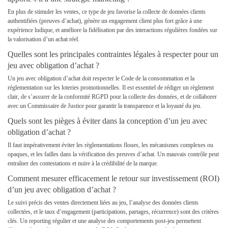
En plus de stimuler les ventes, ce type de jeu favorise la collecte de données clients
authentifiées (preuves d’achat), génère un engagement client plus fort grâce à une
expérience ludique, et améliore la fidélisation par des interactions régulières fondées sur
la valorisation d’un achat réel.
Quelles sont les principales contraintes légales à respecter pour un
jeu avec obligation d’achat ?
Un jeu avec obligation d’achat doit respecter le Code de la consommation et la
réglementation sur les loteries promotionnelles. Il est essentiel de rédiger un règlement
clair, de s’assurer de la conformité RGPD pour la collecte des données, et de collaborer
avec un Commissaire de Justice pour garantir la transparence et la loyauté du jeu.
Quels sont les pièges à éviter dans la conception d’un jeu avec
obligation d’achat ?
Il faut impérativement éviter les règlementations floues, les mécanismes complexes ou
opaques, et les failles dans la vérification des preuves d’achat. Un mauvais contrôle peut
entraîner des contestations et nuire à la crédibilité de la marque.
Comment mesurer efficacement le retour sur investissement (ROI)
d’un jeu avec obligation d’achat ?
Le suivi précis des ventes directement liées au jeu, l’analyse des données clients
collectées, et le taux d’engagement (participations, partages, récurrence) sont des critères
clés. Un reporting régulier et une analyse des comportements post-jeu permettent