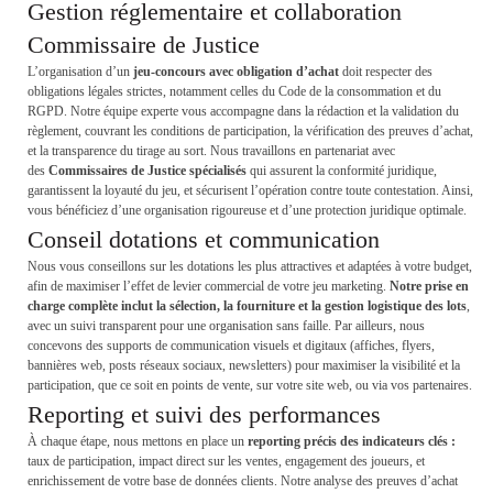
Gestion réglementaire et collaboration
Commissaire de Justice
L’organisation d’un
jeu-concours avec obligation d’achat
doit respecter des
obligations légales strictes, notamment celles du Code de la consommation et du
RGPD. Notre équipe experte vous accompagne dans la rédaction et la validation du
règlement, couvrant les conditions de participation, la vérification des preuves d’achat,
et la transparence du tirage au sort. Nous travaillons en partenariat avec
des
Commissaires de Justice spécialisés
qui assurent la conformité juridique,
garantissent la loyauté du jeu, et sécurisent l’opération contre toute contestation. Ainsi,
vous bénéficiez d’une organisation rigoureuse et d’une protection juridique optimale.
Conseil dotations et communication
Nous vous conseillons sur les dotations les plus attractives et adaptées à votre budget,
afin de maximiser l’effet de levier commercial de votre jeu marketing.
Notre prise en
charge complète inclut la sélection, la fourniture et la gestion logistique des lots
,
avec un suivi transparent pour une organisation sans faille. Par ailleurs, nous
concevons des supports de communication visuels et digitaux (affiches, flyers,
bannières web, posts réseaux sociaux, newsletters) pour maximiser la visibilité et la
participation, que ce soit en points de vente, sur votre site web, ou via vos partenaires.
Reporting et suivi des performances
À chaque étape, nous mettons en place un
reporting précis des indicateurs clés :
taux de participation, impact direct sur les ventes, engagement des joueurs, et
enrichissement de votre base de données clients. Notre analyse des preuves d’achat