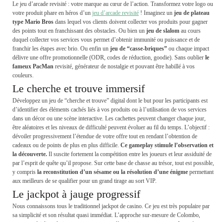
Le jeu d’arcade revisité : votre marque au cœur de l’action. Transformez votre logo ou
votre produit phare en héros d’un
jeu d’arcade revisité
! Imaginez un
jeu de plateau
type Mario Bros
dans lequel vos clients doivent collecter vos produits pour gagner
des points tout en franchissant des obstacles. Ou bien un
jeu de slalom
au cours
duquel collecter vos services vous permet d’obtenir immunité ou puissance et de
franchir les étapes avec brio. Ou enfin un
jeu de “casse-briques”
ou chaque impact
délivre une offre promotionnelle (ODR, codes de réduction, goodie). Sans oublier
le
fameux PacMan
revisité, générateur de nostalgie et pouvant être habillé à vos
couleurs.
Le cherche et trouve immersif
Développez un jeu de “cherche et trouve” digital dont le but pour les participants est
d’identifier des éléments cachés liés à vos produits ou à l’utilisation de vos services
dans un décor ou une scène interactive. Les cachettes peuvent changer chaque jour,
être aléatoires et les niveaux de difficulté peuvent évoluer au fil du temps. L’objectif :
dévoiler progressivement l’étendue de votre offre tout en rendant l’obtention de
cadeaux ou de points de plus en plus difficile.
Ce gameplay stimule l’observation et
la découverte.
Il suscite fortement la compétition entre les joueurs et leur assiduité de
par l’esprit de quête qu’il propose. Sur cette base de chasse au trésor, tout est possible,
y compris
la reconstitution d’un sésame ou la résolution d’une énigme
permettant
aux meilleurs de se qualifier pour un grand tirage au sort VIP.
Le jackpot à jauge progressif
Nous connaissons tous le traditionnel jackpot de casino. Ce jeu est très populaire par
sa simplicité et son résultat quasi immédiat. L’approche sur-mesure de Colombo,