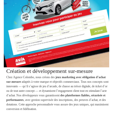
Création et développement sur-mesure
Chez Agence Colombo, nous créons des
jeux marketing avec obligation d’achat
sur-mesure
adaptés à votre marque et objectifs commerciaux. Tous nos concepts sont
innovants — qu’il s’agisse de jeu d’arcade, de chasse au trésor digitale, de ticket d’or
ou de tout autre concept — et dynamisent l’engagement client tout en stimulant l’acte
d’achat. Nos développeurs vous garantissent
des plateformes
fiables, sécurisée et
performantes
, avec gestion supervisée des inscriptions, des preuves d’achat, et des
dotations. Cette approche personnalisée vous assure des jeux uniques, qui maximisent
conversion et fidélisation.