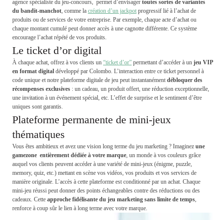
agence spécialiste du jeu-concours, permet d’envisager
toutes sortes de variantes
du bandit-manchot
, comme la
création d’un jackpot
progressif lié à l’achat de
produits ou de services de votre entreprise. Par exemple, chaque acte d’achat ou
chaque montant cumulé peut donner accès à une cagnotte différente. Ce système
encourage l’achat répété de vos produits.
Le ticket d’or digital
À chaque achat, offrez à vos clients un
“ticket d’or”
permettant d’accéder à un
jeu VIP
en format digital
développé par Colombo. L’interaction entre ce ticket personnel à
code unique et notre plateforme digitale de jeu peut instantanément
débloquer des
récompenses exclusives
: un cadeau, un produit offert, une réduction exceptionnelle,
une invitation à un événement spécial, etc. L’effet de surprise et le sentiment d’être
uniques sont garantis.
Plateforme permanente de mini-jeux
thématiques
Vous êtes ambitieux et avez une vision long terme du jeu marketing ? Imaginez
une
gamezone entièrement dédiée
à votre marque
, un monde à vos couleurs grâce
auquel vos clients peuvent accéder à une variété de mini-jeux (énigme, puzzle,
memory, quiz, etc.) mettant en scène vos vidéos, vos produits et vos services de
manière originale. L’accès à cette plateforme est conditionné par un achat. Chaque
mini-jeu réussi peut donner des points échangeables contre des réductions ou des
cadeaux. Cette
approche fidélisante du jeu marketing sans limite de temps
,
renforce à coup sûr le lien à long terme avec votre marque.