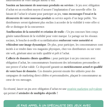
naturellement de votre marque autour d’eux.
Soutien au lancement de nouveaux produits ou services :
le jeu avec obligation
d’achat est un excellent moyen d’assurer l’implantation d’une nouvelle offre. En
faisant de l’achat le sésame pour participer au jeu,
vous encouragez l’essai et la
découverte de votre nouveau produit
ou service auprès d’un large public. Vos
distributeurs seront également plus enclins à accorder de la visibilité à votre offre si
elle se distingue de la concurrence.
Amélioration de la notoriété et création de trafic :
Un jeu concours bien conçu
génère naturellement de la visibilité pour votre marque. Le partage sur les réseaux
sociaux, le bouche-à-oreille et sa médiatisation
renforcent votre notoriété et
véhiculent une image dynamique
. De plus, pour participer, les consommateurs sont
incités à se rendre dans vos magasins physiques, chez vos distributeurs ou sur votre
site web, générant ainsi un trafic qualifié et prêt à l’achat.
Collecte de données clients qualifiées :
pour participer à un jeu concours avec
obligation d’achat, les consommateurs fournissent des informations personnelles et
une preuve d’achat valide. Ce dispositif garantit un
enrichissement actuel et qualifié
de votre base de données
. Ces données peuvent ensuite être utilisées pour des
campagnes de marketing direct ciblées et personnalisées, plaçant le consommateur au
cœur de vos messages.
En résumé, lancer un jeu avec obligation d’achat est une
stratégie marketing polyvalente
qui permet d’
atteindre de multiples objectifs !
JE FAIS APPEL À UN SPÉCIALISTE DES JEUX AVEC