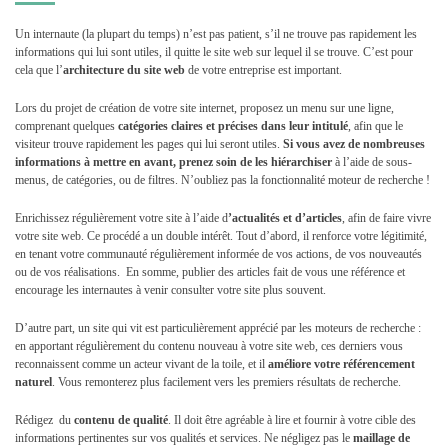
Un internaute (la plupart du temps) n’est pas patient, s’il ne trouve pas rapidement les
informations qui lui sont utiles, il quitte le site web sur lequel il se trouve. C’est pour
cela que l’
architecture du site web
de votre entreprise est important.
Lors du projet de création de votre site internet, proposez un menu sur une ligne,
comprenant quelques
catégories claires et précises dans leur intitulé
, afin que le
visiteur trouve rapidement les pages qui lui seront utiles.
Si vous avez de nombreuses
informations à mettre en avant, prenez soin de les hiérarchiser
à l’aide de sous-
menus, de catégories, ou de filtres. N’oubliez pas la fonctionnalité moteur de recherche !
Enrichissez régulièrement votre site à l’aide d
’actualités et d’articles
, afin de faire vivre
votre site web. Ce procédé a un double intérêt. Tout d’abord, il renforce votre légitimité,
en tenant votre communauté régulièrement informée de vos actions, de vos nouveautés
ou de vos réalisations. En somme, publier des articles fait de vous une référence et
encourage les internautes à venir consulter votre site plus souvent.
D’autre part, un site qui vit est particulièrement apprécié par les moteurs de recherche :
en apportant régulièrement du contenu nouveau à votre site web, ces derniers vous
reconnaissent comme un acteur vivant de la toile, et il
améliore votre référencement
naturel
. Vous remonterez plus facilement vers les premiers résultats de recherche.
Rédigez du
contenu de qualité
. Il doit être agréable à lire et fournir à votre cible des
informations pertinentes sur vos qualités et services. Ne négligez pas le
maillage de