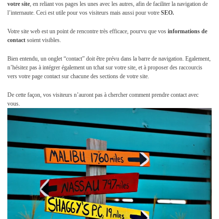
votre site
, en reliant vos pages les unes avec les autres, afin de faciliter la navigation de
l’internaute. Ceci est utile pour vos visiteurs mais aussi pour votre
SEO.
Votre site web est un point de rencontre très efficace, pourvu que vos
informations de
contact
soient visibles.
Bien entendu, un onglet “contact” doit être prévu dans la barre de navigation. Egalement,
n’hésitez pas à intégrer également un tchat sur votre site, et à proposer des raccourcis
vers votre page contact sur chacune des sections de votre site.
De cette façon, vos visiteurs n’auront pas à chercher comment prendre contact avec
vous.