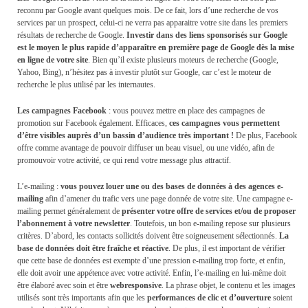
reconnu par Google avant quelques mois. De ce fait, lors d’une recherche de vos
services par un prospect, celui-ci ne verra pas apparaitre votre site dans les premiers
résultats de recherche de Google.
Investir dans des liens sponsorisés sur Google
est le moyen le plus rapide d’apparaître en première page de Google dès la mise
en ligne de votre site
. Bien qu’il existe plusieurs moteurs de recherche (Google,
Yahoo, Bing), n’hésitez pas à investir plutôt sur Google, car c’est le moteur de
recherche le plus utilisé par les internautes.
Les campagnes Facebook
: vous pouvez mettre en place des campagnes de
promotion sur Facebook également. Efficaces,
ces campagnes vous permettent
d’être visibles auprès d’un bassin d’audience très important !
De plus, Facebook
offre comme avantage de pouvoir diffuser un beau visuel, ou une vidéo, afin de
promouvoir votre activité, ce qui rend votre message plus attractif.
L’e-mailing :
vous pouvez louer une ou des bases de données à des agences e-
mailing
afin d’amener du trafic vers une page donnée de votre site. Une campagne e-
mailing permet généralement de
présenter votre offre de services et/ou de proposer
l’abonnement à votre newsletter
. Toutefois, un bon e-mailing repose sur plusieurs
critères. D’abord, les contacts sollicités doivent être soigneusement sélectionnés.
La
base de données doit être fraîche et réactive
. De plus, il est important de vérifier
que cette base de données est exempte d’une pression e-mailing trop forte, et enfin,
elle doit avoir une appétence avec votre activité. Enfin, l’e-mailing en lui-même doit
être élaboré avec soin et être
webresponsive
. La phrase objet, le contenu et les images
utilisés sont très importants afin que les
performances de clic et d’ouverture
soient