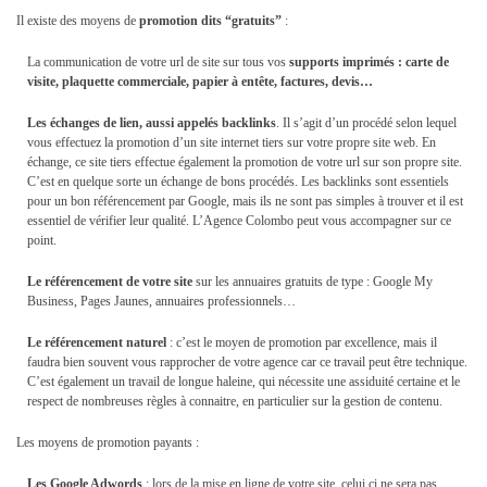
Il existe des moyens de
promotion dits “gratuits”
:
La communication de votre url de site sur tous vos
supports imprimés : carte de
visite, plaquette commerciale, papier à entête, factures, devis…
Les échanges de lien, aussi appelés backlinks
. Il s’agit d’un procédé selon lequel
vous effectuez la promotion d’un site internet tiers sur votre propre site web. En
échange, ce site tiers effectue également la promotion de votre url sur son propre site.
C’est en quelque sorte un échange de bons procédés. Les backlinks sont essentiels
pour un bon référencement par Google, mais ils ne sont pas simples à trouver et il est
essentiel de vérifier leur qualité. L’Agence Colombo peut vous accompagner sur ce
point.
Le référencement de votre site
sur les annuaires gratuits de type : Google My
Business, Pages Jaunes, annuaires professionnels…
Le référencement naturel
: c’est le moyen de promotion par excellence, mais il
faudra bien souvent vous rapprocher de votre agence car ce travail peut être technique.
C’est également un travail de longue haleine, qui nécessite une assiduité certaine et le
respect de nombreuses règles à connaitre, en particulier sur la gestion de contenu.
Les moyens de promotion payants :
Les Google Adwords
: lors de la mise en ligne de votre site, celui ci ne sera pas