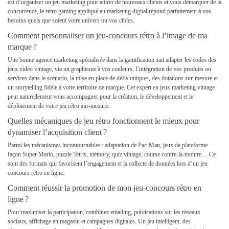
est d’organiser un jeu marketing pour attirer de nouveaux clients et vous démarquer de la
concurrence, le rétro gaming appliqué au marketing digital répond parfaitement à vos
besoins quels que soient votre univers ou vos cibles.
Comment personnaliser un jeu-concours rétro à l’image de ma
marque ?
Une bonne agence marketing spécialisée dans la gamification sait adapter les codes des
jeux vidéo vintage, via un graphisme à vos couleurs, l’intégration de vos produits ou
services dans le scénario, la mise en place de défis uniques, des dotations sur-mesure et
un storytelling fidèle à votre territoire de marque. Cet expert en jeux marketing vintage
peut naturellement vous accompagner pour la création, le développement et le
déploiement de votre jeu rétro sur-mesure.
Quelles mécaniques de jeu rétro fonctionnent le mieux pour
dynamiser l’acquisition client ?
Parmi les mécanismes incontournables : adaptation de Pac-Man, jeux de plateforme
façon Super Mario, puzzle Tetris, memory, quiz vintage, course contre-la-montre… Ce
sont des formats qui favorisent l’engagement et la collecte de données lors d’un jeu
concours rétro en ligne.
Comment réussir la promotion de mon jeu-concours rétro en
ligne ?
Pour maximiser la participation, combinez emailing, publications sur les réseaux
sociaux, affichage en magasin et campagnes digitales. Un jeu intelligent, des