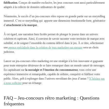
fidélisation.
Conçus de manière exclusive, les jeux concours sont aussi particulièrement
adaptés à la collecte de données utilisateurs de qualité.
Néanmoins, le succès d’un jeu-concours rétro repose en grande partie sur un storytelling
immersif. C’est ce storytelling qui apporte une dimension émotionnelle forte, génératrice
d’
attachement à la marque
.
À cet égard, une narration bien ficelée permet de plonger le joueur dans un univers
cohérent et captivant. Ainsi, il convient de savoir raconter votre territoire de marque avec
subtilité, et de soigner l’ensemble du contenu délivré dans le jeu. À ce titre, sélectionner
une
agence spécialisée dans la création de jeux marketing sur-mesure
sera un choix
judicieux.
Lancer un jeu-concours rétro marketing est une stratégie à la fois innovante et gagnante
pour toute entreprise désireuse de se faire remarquer dans un monde saturé de messages.
En capitalisant sur
la nostalgie et l’émotion du consommateur,
vous créez une
expérience immersive et remarquable, capable de séduire, conquérir et fidéliser votre
public. Alors, prêt à replonger dans l’univers envoûtant des jeux d’antan ?
N’hésitez pas
à nous solliciter
pour un échange.
FAQ – Jeu-concours rétro marketing : Questions
fréquentes