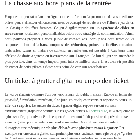
La chasse aux bons plans de la rentrée
Proposer un jeu stimulant en ligne tout en effectuant la promotion de vos meilleures
offres peut s’effectuer efficacement avec ce concept de jeu dérivé de l’illustre jeu de tir,
un classique des fêtes foraines. Ce jeu d’agilité repose sur un
système de cibles en
mouvement
totalement personnalisables selon votre stratégie de communication. Ainsi,
nous pouvons proposer à votre public de chasser vos bons plans pour tenter de les
remporter :
bons d’achats, coupons de réduction, points de fidélité, dotations
matérielles….mais en matière de contenu, en réalité tout est possible ! Ces bons plans
défilent, de droite à gauche ou inversement, sur 4 rangées. Le but du jeu : en atteindre le
plus possible, dans un temps imparti, pour faire le meilleur score. Il est bien sûr possible
de cacher de petits pièges à éviter sous peine de voir son score baisser.
Un ticket à gratter digital ou un golden ticket
Le jeu de grattage demeure l’un des jeux favoris du public français. Rapide en terme de
jouabilité, à révélation immédiate, il se joue en quelques instants et apporte toujours un
effet de surprise
. Le succès du ticket à gratter digital repose surtout sur son
environnement graphique comme sur les golden tickets ou
tickets d’or
, et la fréquence de
gain associée, qui doivent être bien pensés. Il est tout à fait possible de prévoir un seul
visuel à gratter pour accéder à un résultat immédiat. Mais il peut être stimulant
d’imaginer une mécanique web plus élaborée avec
plusieurs zones à gratter
. Par
exemple sur une carte à gratter comportant plusieurs cadeaux, une règle de type “grattez
les 3 cadeaux, et si vous retrouvez un ou plusieurs symboles, vous gagnez le lot