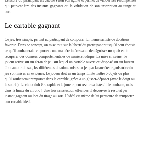
Le score du participant est calculé selon son agilité et permet de valider ses récompenses
qui peuvent être des instants gagnants ou la validation de son inscription au tirage au
sort.
Le cartable gagnant
Ce jeu, très simple, permet au participant de composer lui-même sa liste de dotations
favorite. Dans ce concept, on mise tout sur la liberté du participant puisqu’il peut choisir
ce qu’il souhaiterait remporter : une manière intéressante de
déguiser un quiz
et de
récupérer des données comportementales de manière ludique. La mise en scène : le
joueur arrive sur un écran de jeu sur lequel un cartable ouvert est disposé sur un bureau.
Tout autour du sac, les différentes dotations mises en jeu par la société organisatrice du
jeu sont mises en évidence. Le joueur doit en un temps limité mettre 5 objets ou plus
qu’il souhaiterait remporter dans le cartable, grâce à un glisser-déposer (avec le doigt ou
la souris). Le choix doit être rapide et le joueur peut revoir sa liste s’il le souhaite, mais
dans la limite du chrono ! Une fois sa sélection effectuée, il découvre le résultat par
instant gagnant ou lors du tirage au sort. L’idéal est même de lui permettre de remporter
son cartable idéal.