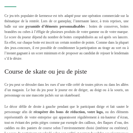
Ce jeu
très populaire de kermesse est très adapté pour une opération commerciale sur la
thématique de la rentrée. Lors de ce gameplay, l’internaute lance, à trois reprises, une
balle sur une
pyramide d’éléments
personnalisables
: boites de conserves, boites
brandées ou cubes à l’éffigie de plusieurs produits de votre gamme ou de votre marque.
Le score du joueur dépend du nombre de boites comptabilisées au sol après ses lancers.
En effet, sur chaque boite est inscrit un certain nombre de points. Comme dans la plupart
des jeux-concours, il est possible de conditionner la participation au tirage au sort ou à
l’instant gagnant à un score minimum et de proposer au candidat de rejouer le lendemain
s’il le désire.
Course de skate ou jeu de piste
Ce jeu peut se dérouler dans les rues d’une ville crééé de toutes pièces ou dans les allées
d’un magasin. Le but du jeu pour le joueur est de diriger, au doigt ou à la souris, un
personnage ou une mascotte juchés sur un skateboard.
Le décor défile de droite à gauche pendant que le participant dirige et fait sauter le
personnage afin de
récupérer des bons de réduction, votre logo,
ou des éléments
représentatifs de votre entreprise qui apparaissent régulièrement à mi-hauteur d’écran,
tout en évitant des petits pièges comme par exemple des cailloux, des flaques d’eau, des
caddies ou des paniers de course selon l’environnement choisi (intérieur ou extérieur).