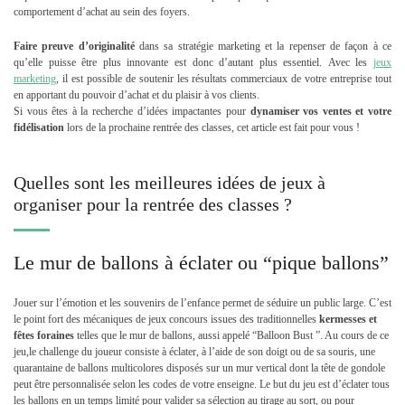
comportement d’achat au sein des foyers.
Faire preuve d’originalité
dans sa stratégie marketing et la repenser de façon à ce
qu’elle puisse être plus innovante est donc d’autant plus essentiel. Avec les
jeux
marketing
, il est possible de soutenir les résultats commerciaux de votre entreprise tout
en apportant du pouvoir d’achat et du plaisir à vos clients.
Si vous êtes à la recherche d’idées impactantes pour
dynamiser vos ventes et votre
fidélisation
lors de la prochaine rentrée des classes, cet article est fait pour vous !
Quelles sont les meilleures idées de jeux à
organiser pour la rentrée des classes ?
Le mur de ballons à éclater ou “pique ballons”
Jouer sur l’émotion et les souvenirs de l’
enfance permet de séduire un public large. C’est
le point fort des mécaniques de jeux concours issues des traditionnelles
kermesses et
fêtes foraines
telles que le mur de ballons, aussi appelé “Balloon Bust ”. Au cours de ce
jeu,le challenge du joueur consiste à éclater, à l’aide de son doigt ou de sa souris, une
quarantaine de ballons multicolores disposés sur un mur vertical dont la tête de gondole
peut être personnalisée selon les codes de votre enseigne. Le but du jeu est d’éclater tous
les ballons en un temps limité pour valider sa sélection au tirage au sort, ou pour