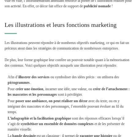
ville en ville, l’Instrumentarium ambulant renforce la portée de l’illustration réalisée pour
son activité. En effet, ce décor fait office de support de
publicité nomade
!
Les illustrations et leurs fonctions marketing
Les illustrations peuvent répondre à de nombreux objectifs marketing, ce qui en fait un
précieux atout dans les stratégies de communication de nombreuses entreprises.
De plus, leur forme graphique leur confère un pouvoir notable quant à la mémorisation
des contenus. Voici quelques objectifs auxquels une illustration peut répondre.
Afin d’
illustrer des services
ou symboliser des idées précis : on utilisera des
pictogrammes
.
Pour
créer une émotion
, incarner une idée, une valeur, ou
créer de l’attachement :
les mascottes et les personnages
sont à privilégier.
Pour
poser une ambiance, on peut réaliser un décor
avec du texte, ou en y
intégrant des mascottes et des personnages, l’ensemble pouvant évoluer au fil du
temps.
L’infographie et la facilitation graphique
sont des réponses efficaces lorsqu’il
s’agit de
synthétiser un ensemble de données complexes
et de les présenter de
manière visuelle.
La
bande dessinée
est un classique : il permet de
raconter une histoire
ou de