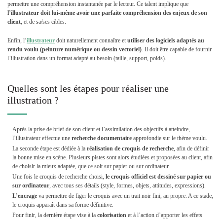
permettre une compréhension instantanée par le lecteur. Ce talent implique que
l’illustrateur doit lui-même avoir une parfaite compréhension des enjeux de son
client
, et de sa/ses cibles.
Enfin, l’
illustrateur
doit naturellement connaître et
utiliser des logiciels adaptés au
rendu voulu (peinture numérique ou dessin vectoriel)
. Il doit être capable de fournir
l’illustration dans un format adapté au besoin (taille, support, poids).
Quelles sont les étapes pour réaliser une
illustration ?
Après la prise de brief de son client et l’assimilation des objectifs à atteindre,
l’illustrateur effectue une
recherche documentaire
approfondie sur le thème voulu.
La seconde étape est dédiée à la
réalisation de croquis de recherche
, afin de définir
la bonne mise en scène. Plusieurs pistes sont alors étudiées et proposées au client, afin
de choisir la mieux adaptée, que ce soit sur papier ou sur ordinateur.
Une fois le croquis de recherche choisi,
le croquis officiel est dessiné sur papier ou
sur ordinateur
, avec tous ses détails (style, formes, objets, attitudes, expressions).
L’encrage
va permettre de figer le croquis avec un trait noir fini, au propre. A ce stade,
le croquis apparaît dans sa forme définitive.
Pour finir, la dernière étape vise à la
colorisation
et à l’action d’apporter les effets