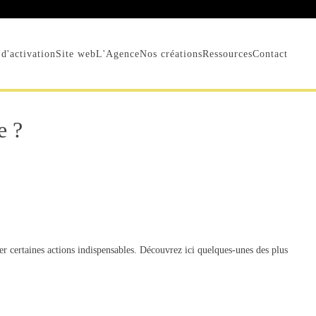
d'activation
Site web
L'Agence
Nos créations
Ressources
Contact
e ?
iser certaines actions indispensables. Découvrez ici quelques-unes des plus