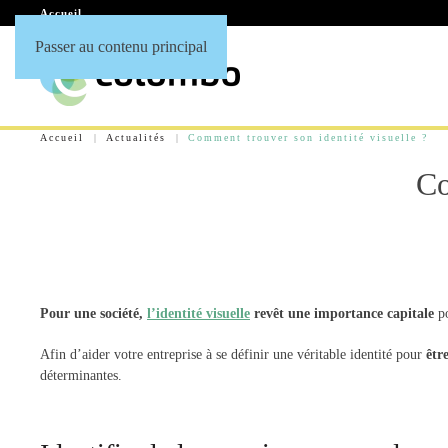
Accueil
Passer au contenu principal
Accueil
Actualités
Comment trouver son identité visuelle ?
Co
Pour une société,
l’identité visuelle
revêt une importance capitale
po
Afin d’aider votre entreprise à se définir une véritable identité pour
êtr
déterminantes.