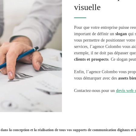
visuelle
Pour que votre entreprise puisse ress
important de définir un
slogan
qui s
vous permettre de positionner votre 
services, l’agence Colombo vous aide
exemple, il ne doit pas dépasser que
clients et prospects
. Ce slogan peut
Enfin, l’agence Colombo vous propos
vous démarquer avec des
assets bie
Contactez-nous pour un
devis web 
ns la conception et la réalisation de tous vos supports de communication digitaux et 