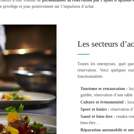
rmettre à tout visiteur de
personnaliser sa réservation par l’ajout d’options
 privilège et joue positivement sur l’impulsion d’achat.
Les secteurs d’ac
Toutes les entreprises, quel qu
réservation. Voici quelques ex
fonctionnalités.
Tourisme et restauration :
loc
guidée, réservation d’une table
Culture et événementiel :
loca
Sport et loisirs :
réservation d’
Santé et bien-être :
rendez-vou
bien-être…
Réparation automobile et entr