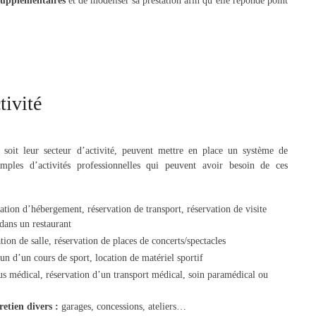
 supplémentaires
et de modéliser sa prestation afin qu’elle réponde point
tivité
e soit leur secteur d’activité, peuvent mettre en place un système de
emples d’activités professionnelles qui peuvent avoir besoin de ces
ation d’hébergement, réservation de transport, réservation de visite
 dans un restaurant
tion de salle, réservation de places de concerts/spectacles
un d’un cours de sport, location de matériel sportif
s médical, réservation
d’un transport médical, soin paramédical ou
etien divers :
garages, concessions, ateliers…