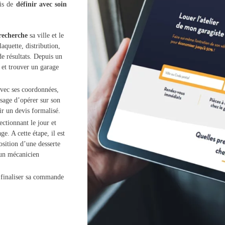
mis de
définir avec soin
recherche
sa ville et le
aquette, distribution,
de résultats. Depuis un
n et trouver un garage
vec ses coordonnées,
isage d’opérer sur son
ir un devis formalisé.
ectionnant le jour et
ge. A cette étape, il est
sition d’une desserte
 un mécanicien
 finaliser sa commande